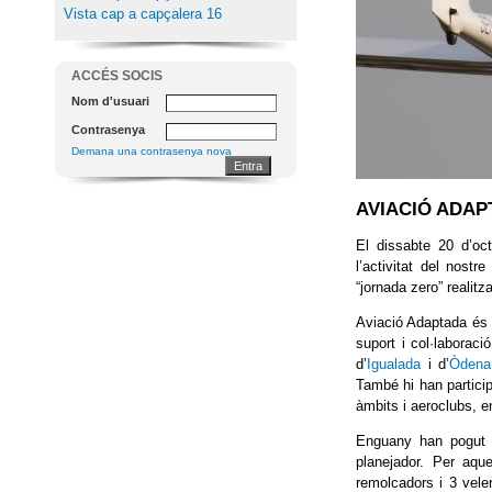
Vista cap a capçalera 16
ACCÉS SOCIS
Nom d'usuari
Contrasenya
Demana una contrasenya nova
AVIACIÓ ADAP
El dissabte 20 d’oc
l’activitat del nost
“jornada zero” realitz
Aviació Adaptada és u
suport i col·laboraci
d’
Igualada
i d’
Òdena
També hi han particip
àmbits i aeroclubs, e
Enguany han pogut v
planejador. Per aqu
remolcadors i 3 vel