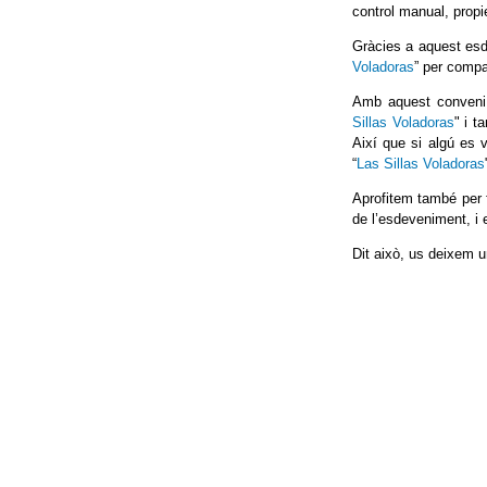
control manual, propie
Gràcies a aquest esd
Voladoras
” per compa
Amb aquest conveni 
Sillas Voladoras
" i t
Així que si algú es 
“
Las Sillas Voladoras
Aprofitem també per fe
de l’esdeveniment, i 
Dit això, us deixem u