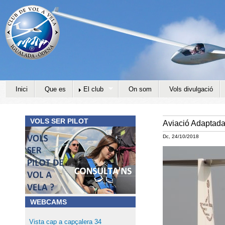
Jump to navigation
Inici
Que es
El club
On som
Vols divulgació
VOLS SER PILOT
Aviació Adaptad
Dc, 24/10/2018
WEBCAMS
Vista cap a capçalera 34