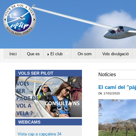
Jump to navigation
Inici
Que es
El club
On som
Vols divulgació
VOLS SER PILOT
Notícies
El camí del "pà
Dll, 17/02/2020
WEBCAMS
Vista cap a capçalera 34