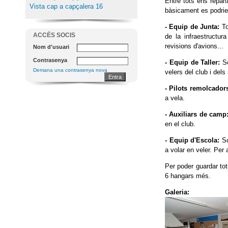
Entre tots ens repart
Vista cap a capçalera 16
bàsicament es podrie
- Equip de Junta:
To
ACCÉS SOCIS
de la infraestructura
revisions d'avions...
Nom d'usuari
Contrasenya
- Equip de Taller:
So
Demana una contrasenya nova
velers del club i dels
- Pilots remolcador
a vela.
- Auxiliars de camp
en el club.
- Equip d'Escola:
So
a volar en veler. Per 
Per poder guardar tot
6 hangars més.
Galeria: