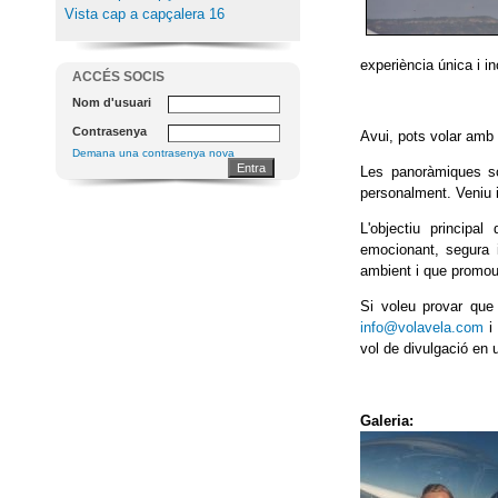
Vista cap a capçalera 16
experiència única i in
ACCÉS SOCIS
Nom d'usuari
Contrasenya
Avui, pots volar amb 
Demana una contrasenya nova
Les panoràmiques só
personalment. Veniu i
L'objectiu principa
emocionant, segura i
ambient i que promou
Si voleu provar que
info@volavela.com
i
vol de divulgació en 
Galeria: