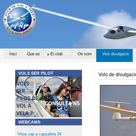
Jump to navigation
Inici
Que es
El club
On som
Vols divulgació
VOLS SER PILOT
Vols de divulgaci
WEBCAMS
Vista cap a capçalera 34