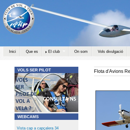
Jump to navigation
Inici
Que es
El club
On som
Vols divulgació
VOLS SER PILOT
Flota d'Avions R
WEBCAMS
Vista cap a capçalera 34