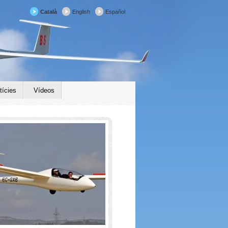
Català
English
Español
tícies
Vídeos