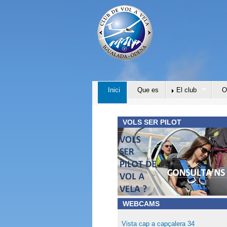
Inici
Que es
El club
O
VOLS SER PILOT
WEBCAMS
Vista cap a capçalera 34