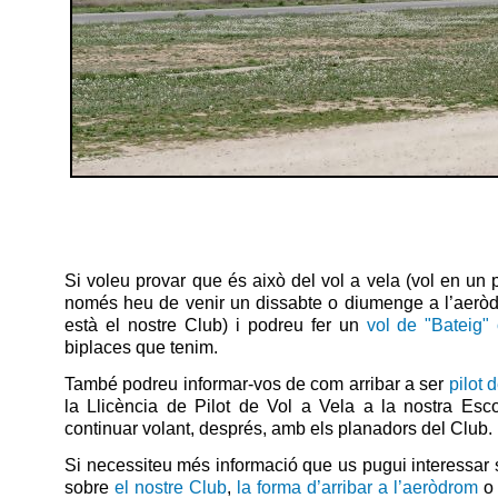
Si voleu provar que és això del vol a vela (vol en un 
només heu de venir un dissabte o diumenge a l’aerò
està el nostre Club) i podreu fer un
vol de "Bateig"
biplaces que tenim.
També podreu informar-vos de com arribar a ser
pilot 
la Llicència de Pilot de Vol a Vela a la nostra Es
continuar volant, després, amb els planadors del Club.
Si necessiteu més informació que us pugui interessar
sobre
el nostre Club
,
la forma d’arribar a l’aeròdrom