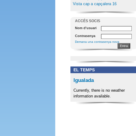
Vista cap a capçalera 16
ACCÉS SOCIS
Nom d'usuari
Contrasenya
Demana una contrasenya nova
EL TEMPS
Igualada
Currently, there is no weather
information available.