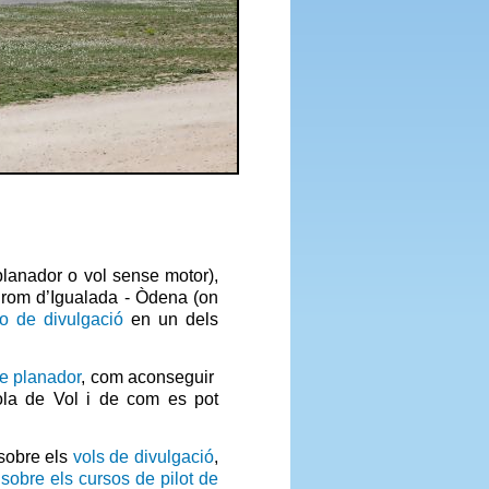
planador o vol sense motor),
drom d’Igualada - Òdena (on
 o de divulgació
en un dels
de planador
, com aconseguir
cola de Vol i de com es pot
 sobre els
vols de divulgació
,
o
sobre els cursos de pilot de