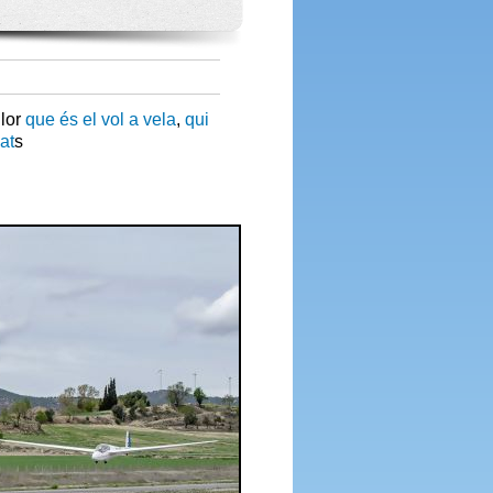
llor
que és el vol a vela
,
qui
at
s