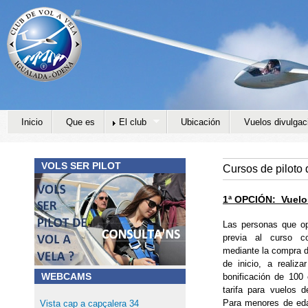
Jump to navigation
Inicio
Que es
El club
Ubicación
Vuelos divulgac
VOLS SER PILOT
Cursos de piloto 
1ª OPCIÓN: Vuelos
Las personas que op
previa al curso c
mediante la compra d
de inicio, a reali
WEBCAMS
bonificación de 100 
tarifa para vuelos de
Para menores de eda
Vista cap a capçalera 34