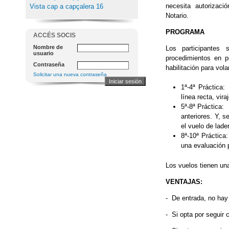
necesita autorizaci
Vista cap a capçalera 16
Notario.
PROGRAMA
ACCÉS SOCIS
Nombre de
Los participantes 
usuario
procedimientos en p
Contraseña
habilitación para vol
Solicitar una nueva contraseña
1ª-4ª Práctica
línea recta, vir
5ª-8ª Práctica: 
anteriores. Y, 
el vuelo de lade
8ª-10ª Práctica
una evaluación p
Los vuelos tienen un
VENTAJAS:
- De entrada, no hay
- Si opta por seguir 