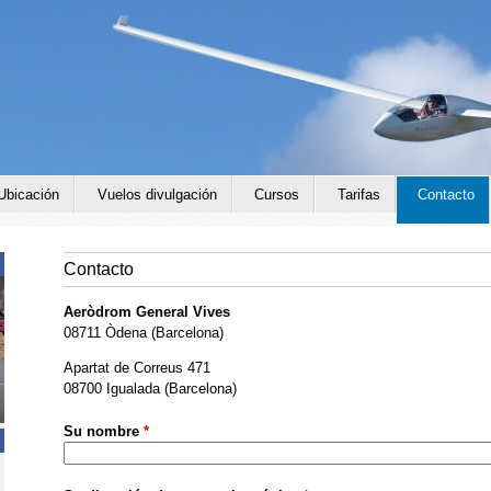
Jump to navigation
Ubicación
Vuelos divulgación
Cursos
Tarifas
Contacto
Contacto
Aeròdrom General Vives
08711 Òdena (Barcelona)
Apartat de Correus 471
08700 Igualada (Barcelona)
Su nombre
*