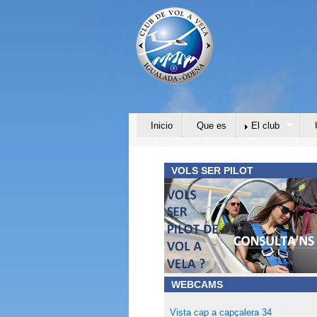
Inicio
Que es
El club
VOLS SER PILOT
WEBCAMS
Vista cap a capçalera 34