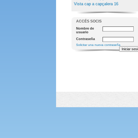
Vista cap a capçalera 16
ACCÉS SOCIS
Nombre de
usuario
Contraseña
Solicitar una nueva contraseña