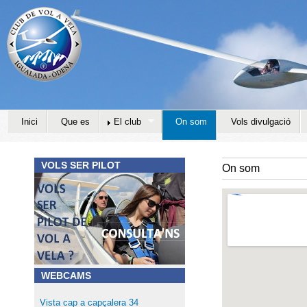
Jump to navigation
Inici
Que es
El club
On som
Vols divulgació
VOLS SER PILOT
On som
WEBCAMS
Vista cap a capçalera 34